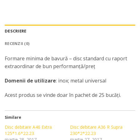
DESCRIERE
RECENZII (0)
Formare minima de bavură – disc standard cu raport
extraordinar de bun performanță/preț
Domenii de utilizare
: inox; metal universal
Acest produs se vinde doar în pachet de 25 bucăți.
Similare
Disc debitare A46 Extra
Disc debitare A36 R Supra
125*1.6*22.23
230*2*22.23
martie 28, 2017
martie 27, 2017