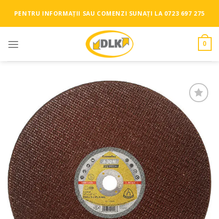
Skip
PENTRU INFORMAȚII SAU COMENZI SUNAȚI LA 0723 697 275
to
content
0
Add to
Wishlist