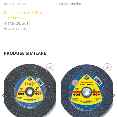
Articol similar
Articol similar
Disc debitare A46 Extra
115*1.6*22.23
martie 28, 2017
Articol similar
PRODUSE SIMILARE
Add to
Add to
Wishlist
Wishlist