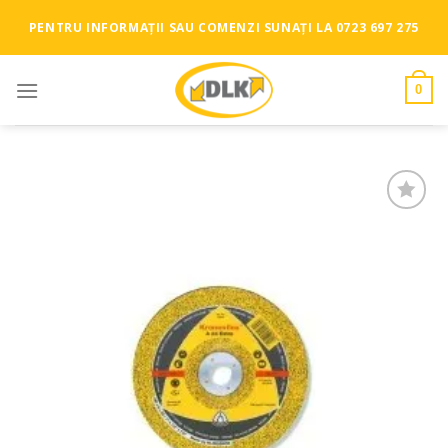
Skip
PENTRU INFORMAȚII SAU COMENZI SUNAȚI LA 0723 697 275
to
content
0
Add to
Wishlist