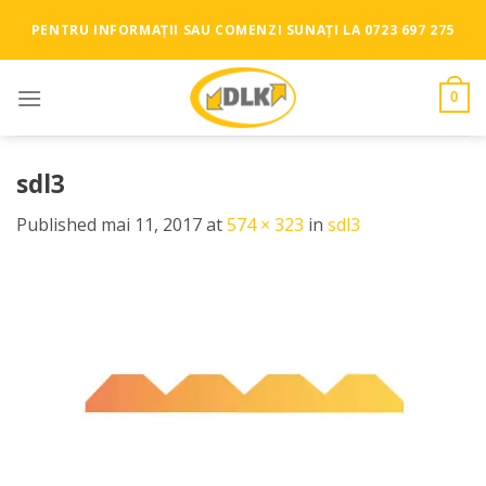
Skip
PENTRU INFORMAȚII SAU COMENZI SUNAȚI LA 0723 697 275
to
content
0
sdl3
Published
mai 11, 2017
at
574 × 323
in
sdl3