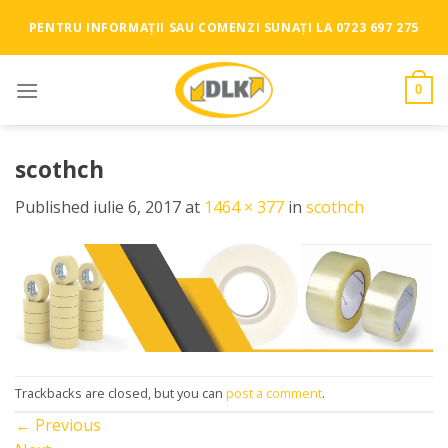
Skip
PENTRU INFORMAȚII SAU COMENZI SUNAȚI LA 0723 697 275
to
content
0
scothch
Published
iulie 6, 2017
at
1464 × 377
in
scothch
Trackbacks are closed, but you can
post a comment
.
←
Previous