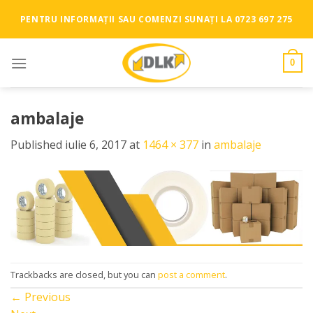
Skip
PENTRU INFORMAȚII SAU COMENZI SUNAȚI LA 0723 697 275
to
content
0
ambalaje
Published
iulie 6, 2017
at
1464 × 377
in
ambalaje
Trackbacks are closed, but you can
post a comment
.
←
Previous