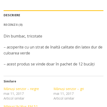
DESCRIERE
RECENZII (0)
Din bumbac, tricotate
– acoperite cu un strat de înaltă calitate din latex dur de
culoarea verde
– acest produs se vinde doar în pachet de 12 bucăți
Similare
Mănuși senzor – negre
Mănuși senzor – gri
mai 11, 2017
mai 11, 2017
Articol similar
Articol similar
Mănuși lăcătuș EM 52