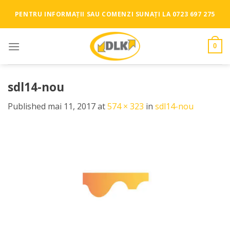
Skip
PENTRU INFORMAȚII SAU COMENZI SUNAȚI LA 0723 697 275
to
content
0
sdl14-nou
Published
mai 11, 2017
at
574 × 323
in
sdl14-nou