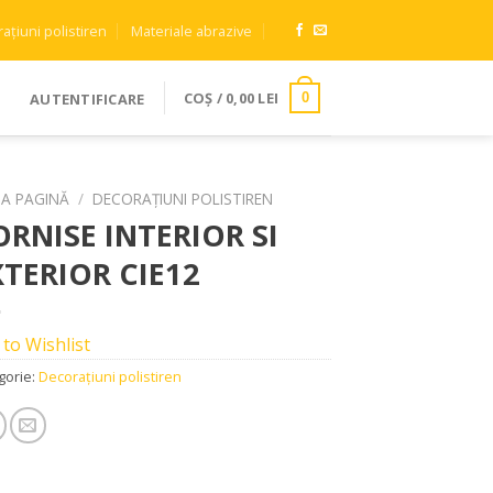
ațiuni polistiren
Materiale abrazive
COȘ /
0,00
LEI
AUTENTIFICARE
0
MA PAGINĂ
/
DECORAȚIUNI POLISTIREN
ORNISE INTERIOR SI
XTERIOR CIE12
 to Wishlist
gorie:
Decorațiuni polistiren