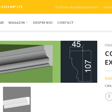
Produse de protecția muncii
Decor
0723 697 275
ME
MAGAZIN
DESPRE NOI
CONTACT
PRI
C
Add to
E
Wishlist
Add
Cate