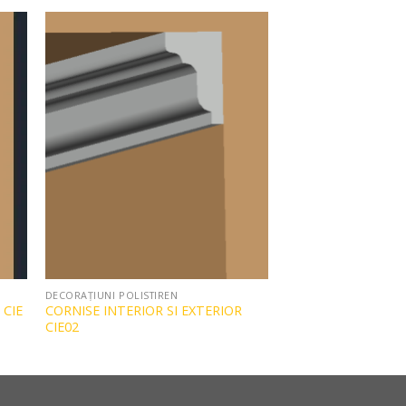
to
Add to
ist
Wishlist
DECORAȚIUNI POLISTIREN
 CIE
CORNISE INTERIOR SI EXTERIOR
CIE02