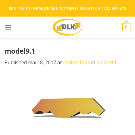
Skip
PENTRU INFORMAȚII SAU COMENZI SUNAȚI LA 0723 697 275
to
content
0
model9.1
Published
mai 18, 2017
at
2048 × 1151
in
model9.1