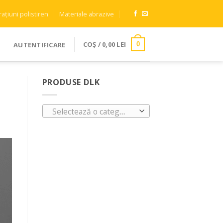
ațiuni polistiren
Materiale abrazive
COȘ /
0,00
LEI
AUTENTIFICARE
0
PRODUSE DLK
Selectează o categorie