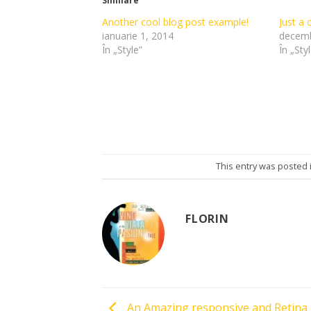
Similare
deschide
deschide
într-
într-
o
o
Another cool blog post example!
Just a 
fereastră
fereastră
ianuarie 1, 2014
decemb
nouă)
nouă)
În „Style”
În „Sty
This entry was posted 
FLORIN
An Amazing responsive and Retina