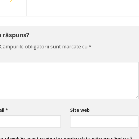
un răspuns?
Câmpurile obligatorii sunt marcate cu
*
ail
*
Site web
te-ul web în acest navigator pentru data viitoare când o să