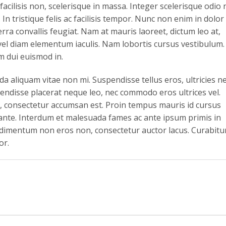
 in facilisis non, scelerisque in massa. Integer scelerisque odio 
 In tristique felis ac facilisis tempor. Nunc non enim in dolor
rra convallis feugiat. Nam at mauris laoreet, dictum leo at,
 vel diam elementum iaculis. Nam lobortis cursus vestibulum.
um dui euismod in.
a aliquam vitae non mi. Suspendisse tellus eros, ultricies n
pendisse placerat neque leo, nec commodo eros ultrices vel.
on, consectetur accumsan est. Proin tempus mauris id cursus
t ante. Interdum et malesuada fames ac ante ipsum primis in
ndimentum non eros non, consectetur auctor lacus. Curabitu
or.