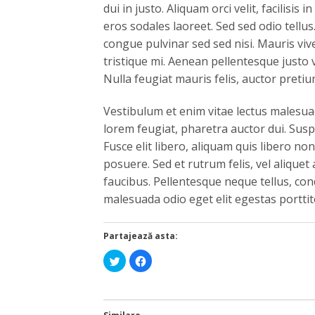
dui in justo. Aliquam orci velit, facilisis
eros sodales laoreet. Sed sed odio tellus.
congue pulvinar sed sed nisi. Mauris vive
tristique mi. Aenean pellentesque justo
Nulla feugiat mauris felis, auctor preti
Vestibulum et enim vitae lectus malesuad
lorem feugiat, pharetra auctor dui. Sus
Fusce elit libero, aliquam quis libero n
posuere. Sed et rutrum felis, vel alique
faucibus. Pellentesque neque tellus, co
malesuada odio eget elit egestas porttit
Partajează asta:
Dă
Dă
clic
clic
pentru
pentru
a
a
partaja
partaja
pe
pe
Twitter(Se
Facebook(Se