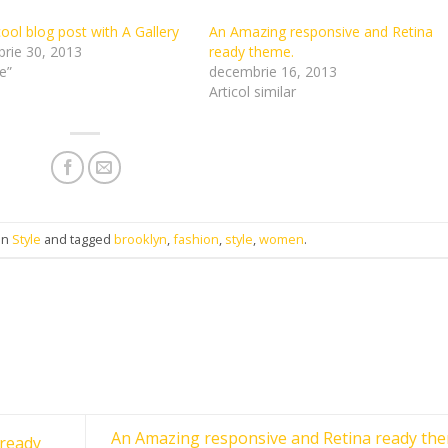
cool blog post with A Gallery
An Amazing responsive and Retina
rie 30, 2013
ready theme.
le”
decembrie 16, 2013
Articol similar
in
Style
and tagged
brooklyn
,
fashion
,
style
,
women
.
An Amazing responsive and Retina ready the
 ready