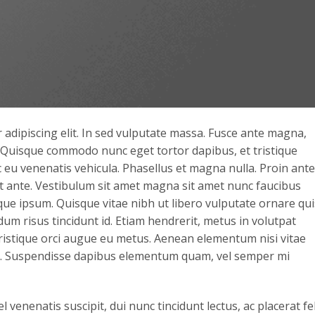
adipiscing elit. In sed vulputate massa. Fusce ante magna,
ibh. Quisque commodo nunc eget tortor dapibus, et tristique
 eu venenatis vehicula. Phasellus et magna nulla. Proin ante
rat ante. Vestibulum sit amet magna sit amet nunc faucibus
stique ipsum. Quisque vitae nibh ut libero vulputate ornare qui
dum risus tincidunt id. Etiam hendrerit, metus in volutpat
tristique orci augue eu metus. Aenean elementum nisi vitae
sus. Suspendisse dapibus elementum quam, vel semper mi
l venenatis suscipit, dui nunc tincidunt lectus, ac placerat fel