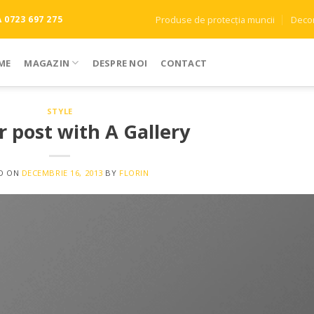
Produse de protecția muncii
Decor
0723 697 275
ME
MAGAZIN
DESPRE NOI
CONTACT
STYLE
 post with A Gallery
D ON
DECEMBRIE 16, 2013
BY
FLORIN