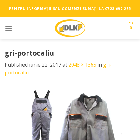
Skip
PENTRU INFORMAȚII SAU COMENZI SUNAȚI LA 0723 697 275
to
content
0
gri-portocaliu
Published
iunie 22, 2017
at
2048 × 1365
in
gri-
portocaliu