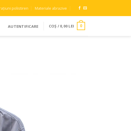
ațiuni polistiren
Materiale abrazive
COȘ /
0,00
LEI
AUTENTIFICARE
0