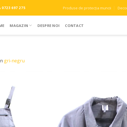
Produse de protecția muncii
Decor
0723 697 275
ME
MAGAZIN
DESPRE NOI
CONTACT
in
gri-negru