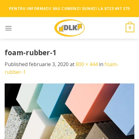
Skip
PENTRU INFORMAȚII SAU COMENZI SUNAȚI LA 0723 697 275
to
content
0
foam-rubber-1
Published
februarie 3, 2020
at
800 × 444
in
foam-
rubber-1