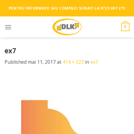
Skip
PENTRU INFORMAȚII SAU COMENZI SUNAȚI LA 0723 697 275
to
content
0
ex7
Published
mai 11, 2017
at
414 × 323
in
ex7