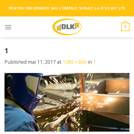
Skip
PENTRU INFORMAȚII SAU COMENZI SUNAȚI LA 0723 697 275
to
content
0
1
Published
mai 11, 2017
at
1280 × 600
in
1