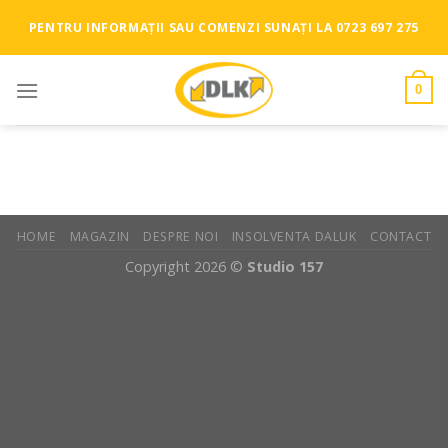
Skip
PENTRU INFORMAȚII SAU COMENZI SUNAȚI LA 0723 697 275
to
content
0
HOME
MAGAZIN
DESPRE NOI
INSOLVENTA DALUK
CONTACT
Copyright 2026 ©
Studio 157